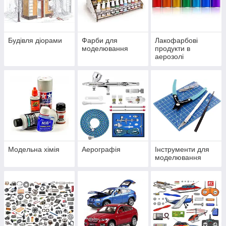
Будівля діорами
Фарби для
Лакофарбові
моделювання
продукти в
аерозолі
Модельна хімія
Аерографія
Інструменти для
моделювання