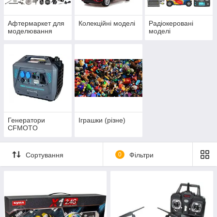
Афтермаркет для
Колекційні моделі
Радіокеровані
моделювання
моделі
Генератори
Іграшки (різне)
CFMOTO
Сортування
0
Фільтри