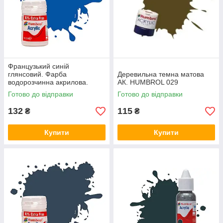
Французький синій
глянсовий. Фарба
Деревильна темна матова
водорозчинна акрилова.
АК. HUMBROL 029
HUMBROL 014
Готово до відправки
Готово до відправки
132
115
₴
₴
Купити
Купити