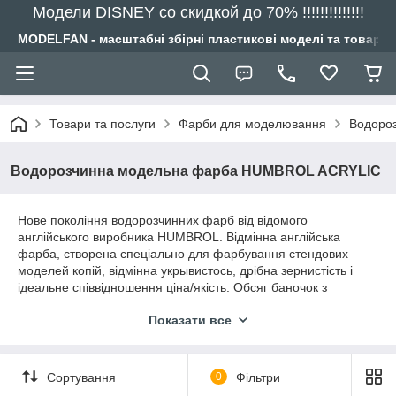
Модели DISNEY со скидкой до 70% !!!!!!!!!!!!!!
MODELFAN - масштабні збірні пластикові моделі та товари
Товари та послуги
Фарби для моделювання
Водоро
Водорозчинна модельна фарба HUMBROL ACRYLIC
Нове покоління водорозчинних фарб від відомого
англійського виробника HUMBROL. Відмінна англійська
фарба, створена спеціально для фарбування стендових
моделей копій, відмінна укрывистось, дрібна зернистість і
ідеальне співвідношення ціна/якість. Обсяг баночок з
фарбою : 12мл. Для нанесення пензлем розбавляти не
Показати все
обов'язково, під аерограф...
Сортування
0
Фільтри