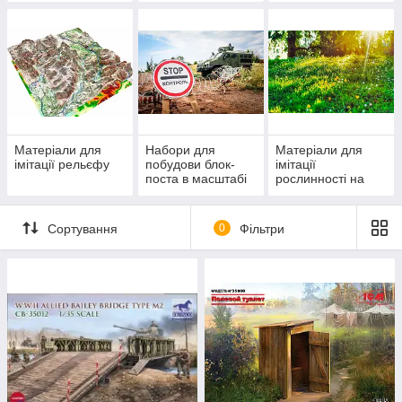
Матеріали для
Набори для
Матеріали для
імітації рельєфу
побудови блок-
імітації
поста в масштабі
рослинності на
1/35
діорамі
Сортування
0
Фільтри