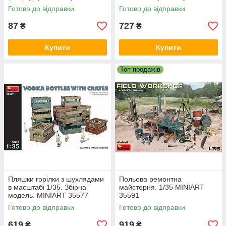
попереджувальні знаки). 1/35
масштабі 1/35. MINIART
Готово до відправки
Готово до відправки
DANMODEL D
35593
87
727
₴
₴
Купити
Купити
Топ продажів
Пляшки горілки з шухлядами
Польова ремонтна
в масштабі 1/35. Збірна
майстерня. 1/35 MINIART
модель. MINIART 35577
35591
Готово до відправки
Готово до відправки
619
919
₴
₴