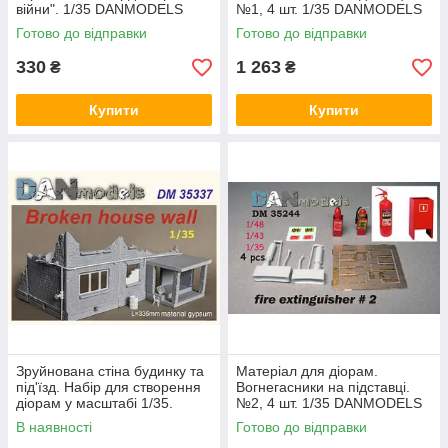
війни". 1/35 DANMODELS
№1, 4 шт. 1/35 DANMODELS
DM35335
DM35243
Готово до відправки
Готово до відправки
330
1 263
₴
₴
Купити
Купити
Зруйнована стіна будинку та
Матеріал для діорам.
під'їзд. Набір для створення
Вогнегасники на підставці.
діорам у масштабі 1/35.
№2, 4 шт. 1/35 DANMODELS
DANMODELS DM 35337
DM35244
В наявності
Готово до відправки