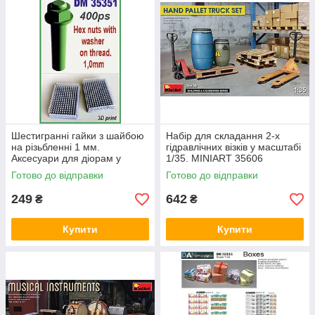
Шестигранні гайки з шайбою
Набір для складання 2-х
на різьбленні 1 мм.
гідравлічних візків у масштабі
Аксесуари для діорам у
1/35. MINIART 35606
масштабі 1/35. DANMODELS
Готово до відправки
Готово до відправки
DM35351
249
642
₴
₴
Купити
Купити