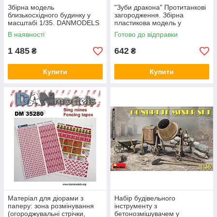
Збірна модель
"Зуби дракона" Протитанкові
близькосхідного будинку у
загородження. Збірна
масштабі 1/35. DANMODELS
пластикова модель у
DM35342
масштабі 1/35. ICM 35746
В наявності
Готово до відправки
1 485
642
₴
₴
Купити
Купити
Матеріал для діорами з
Набір будівельного
паперу: зона розмінування
інструменту з
(огороджувальні стрічки,
бетонозмішувачем у