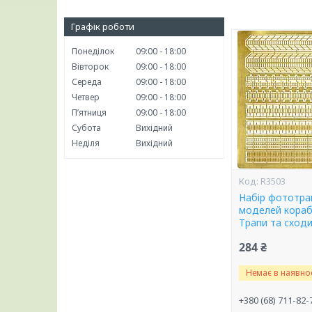
Графік роботи
Понеділок
09:00
18:00
Вівторок
09:00
18:00
Середа
09:00
18:00
Четвер
09:00
18:00
Пʼятниця
09:00
18:00
Субота
Вихідний
Неділя
Вихідний
R3503
Набір фототра
моделей корабл
Трапи та сходи
284 ₴
Немає в наявнос
+380 (68) 711-82-