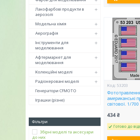
Лакофарбові продукти в
аерозолі
Модельна хімія
Аерографія
Інструменти для
моделювання
Афтермаркет для
моделювання
Колекційні моделі
Радіокеровані моделі
53203
Генератори CFMOTO
Фототравленн
американські п
Іграшки (різне)
світової. 1/70
434 ₴
Фільтри
Готово до від
Збірні моделі та аксесуари
до них