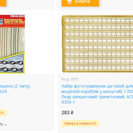
КУПИТИ
3501
нцюги (2 типу).
Набір фототравлених деталей дл
624
моделей кораблів у масштабі 1:350
Леар ланцюговий тринитковий. AC
R350-1
283 ₴
ті
Немає в наявності
75