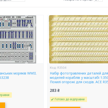
R3504
анських моряків WWII.
Набір фототравлених деталей дл
53238
моделей кораблів у масштабі 1:350
Похилі огорожі для сходів. ACE R3
283 ₴
правки
Готово до відправки