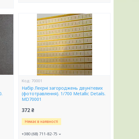
70001
Набір Леєрні загороджень двунітевих
0.
(фототравлення). 1/700 Metallic Details.
MD70001
372 ₴
Немає в наявності
+380 (68) 711-82-75