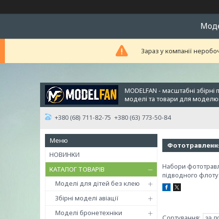
Модел
Зараз у компанії неробо
MODELFAN - масштабні збірні 
моделі та товари для модел
+380 (68) 711-82-75
+380 (63) 773-50-84
Фототравлення
НОВИНКИ
Набори фототравл
КАТАЛОГ ТОВАРІВ
підводного флоту
Моделі для дітей без клею
Збірні моделі авіації
Моделі бронетехніки