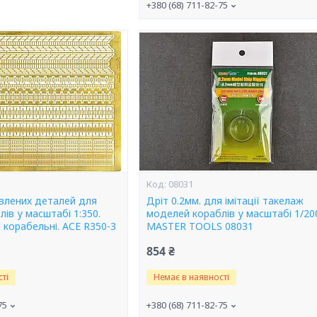
+380 (68) 711-82-75
08031
влених деталей для
Дріт 0.2мм. для імітації такелаж
ів у масштабі 1:350.
моделей кораблів у масштабі 1/20
 корабельні. ACE R350-3
MASTER TOOLS 08031
854 ₴
ті
Немає в наявності
75
+380 (68) 711-82-75