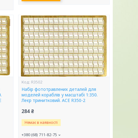
R3502
я
Набір фототравлених деталей для
.
моделей кораблів у масштабі 1:350.
E
Леєр тринитковий. ACE R350-2
284 ₴
Немає в наявності
+380 (68) 711-82-75