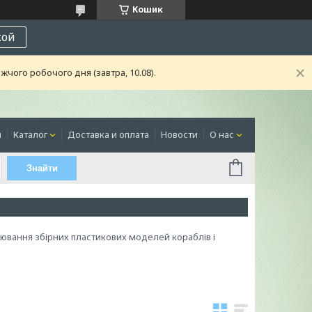
Кошик
кой
чого робочого дня (завтра, 10.08).
я
Каталог
Доставка и оплата
Новости
О нас
Знайти
ювання збірних пластикових моделей кораблів і