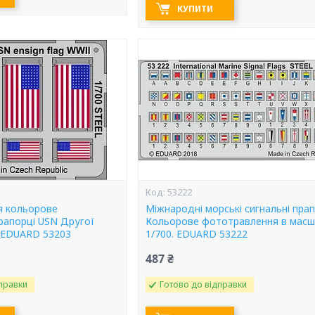
КУПИТИ
53222
я кольорове
Міжнародні морські сигнальні прап
рапорці USN Другої
Кольорове фототравлення в масш
0 EDUARD 53203
1/700. EDUARD 53222
487 ₴
правки
Готово до відправки