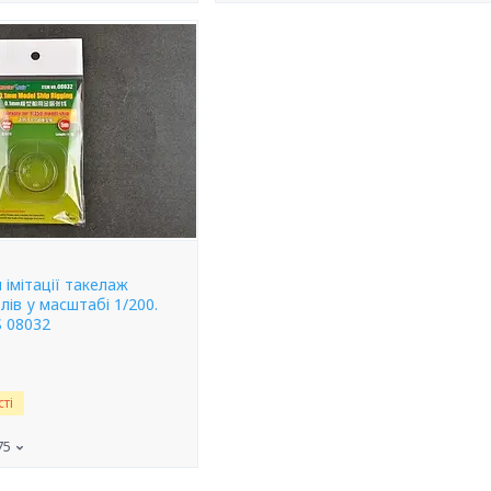
 імітації такелаж
ів у масштабі 1/200.
 08032
ті
75