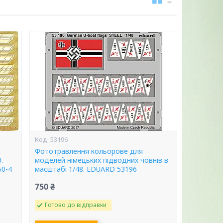
53196
я
Фототравлення кольорове для
.
моделей німецьких підводних човнів в
50-4
масштабі 1/48. EDUARD 53196
750 ₴
Готово до відправки