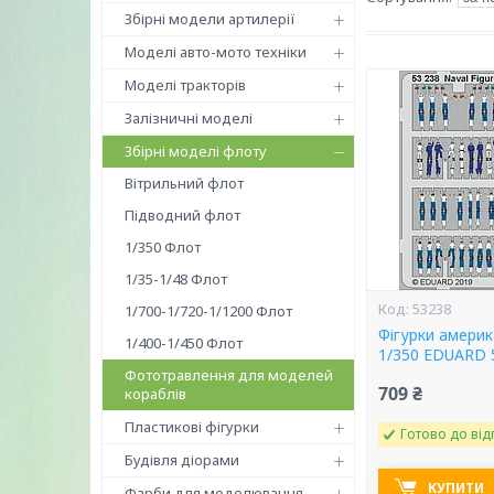
Збірні модели артилерії
Моделі авто-мото техніки
Моделі тракторів
Залізничні моделі
Збірні моделі флоту
Вітрильний флот
Підводний флот
1/350 Флот
1/35-1/48 Флот
53238
1/700-1/720-1/1200 Флот
Фігурки америк
1/400-1/450 Флот
1/350 EDUARD 
Фототравлення для моделей
709 ₴
кораблів
Пластикові фігурки
Готово до від
Будівля діорами
КУПИТИ
Фарби для моделювання