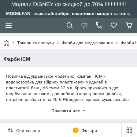
Модели DISNEY со скидкой до 70% !!!!!!!!!!!!!!
MODELFAN - масштабні збірні пластикові моделі та товари
Товари та послуги
Фарби для моделювання
Фарби 
Фарби ICM
Новинка від української модельної компанії ІСМ -
водорозробка для збірних пластикових моделей в
пластиковій банці об'ємом 12 мл. Красу призначено для
фарбування пензлем, для роботи з аерографом фарбки,
потрібно розбавити на 40-60% водно-спіровою сумішшю або
спеціальним розчинником.
Показати все
В ассортименті 80 кольорів, включаючи 10 базових кольорів,
6 лаків, 11 металиків + 3 лака (глянцевий, матовий,
сатиновий).
Сортування
0
Фільтри