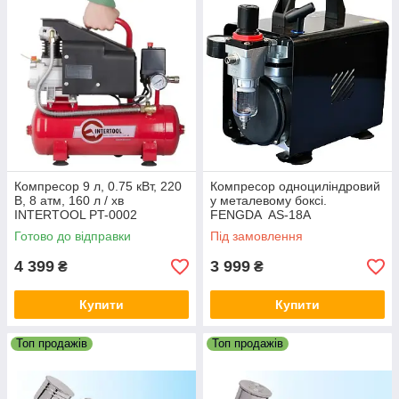
Компресор 9 л, 0.75 кВт, 220
Компресор одноциліндровий
В, 8 атм, 160 л / хв
у металевому боксі.
INTERTOOL PT-0002
FENGDA AS-18A
Готово до відправки
Під замовлення
4 399
3 999
₴
₴
Купити
Купити
Топ продажів
Топ продажів