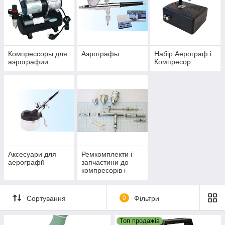
Компрессоры для
Аэрографы
Набір Аерограф і
аэрографии
Компресор
Аксесуари для
Ремкомплекти і
аерографії
запчастини до
компресорів і
аерографа
Сортування
0
Фільтри
Топ продажів