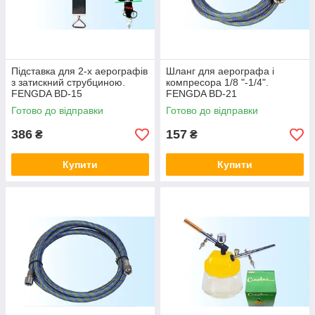
Підставка для 2-х аерографів
Шланг для аерографа і
з затискний струбциною.
компресора 1/8 "-1/4".
FENGDA BD-15
FENGDA BD-21
Готово до відправки
Готово до відправки
386
157
₴
₴
Купити
Купити