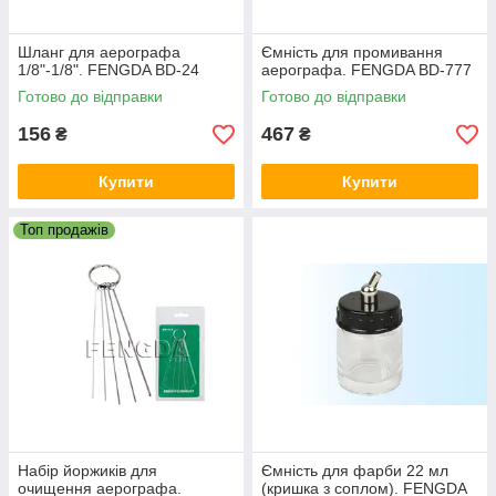
Шланг для аерографа
Ємність для промивання
1/8"-1/8". FENGDA BD-24
аерографа. FENGDA BD-777
Готово до відправки
Готово до відправки
156
467
₴
₴
Купити
Купити
Топ продажів
Набір йоржиків для
Ємність для фарби 22 мл
очищення аерографа.
(кришка з соплом). FENGDA