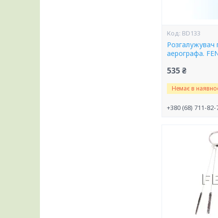
BD133
Розгалужувач 
аерографа. FE
535 ₴
Немає в наявнос
+380 (68) 711-82-