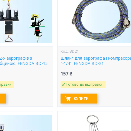
BD21
2-х аерографів з
Шланг для аерографа і компресора
убциною. FENGDA BD-15
"-1/4". FENGDA BD-21
157 ₴
правки
Готово до відправки
КУПИТИ