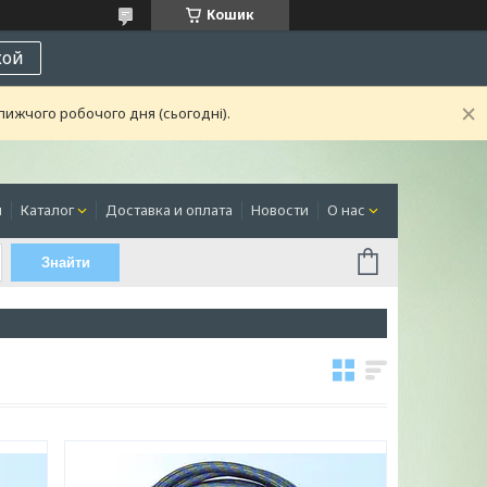
Кошик
кой
лижчого робочого дня (сьогодні).
я
Каталог
Доставка и оплата
Новости
О нас
Знайти