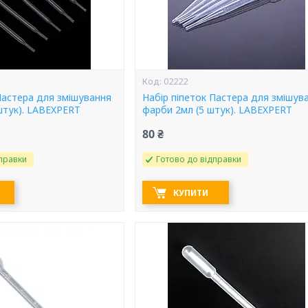
02222
Пастера для змішування
Набір піпеток Пастера для змішув
штук). LABEXPERT
фарби 2мл (5 штук). LABEXPERT
80 ₴
правки
Готово до відправки
КУПИТИ