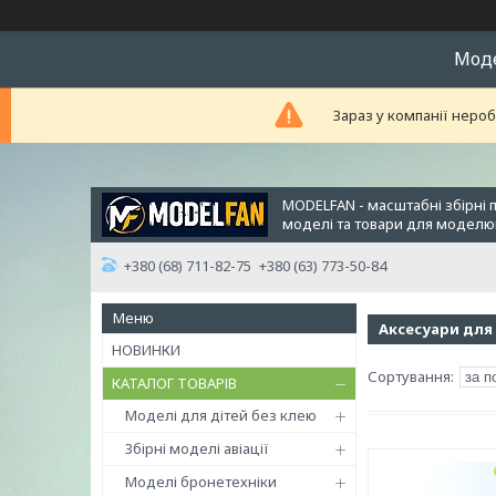
Модел
Зараз у компанії неро
MODELFAN - масштабні збірні 
моделі та товари для модел
+380 (68) 711-82-75
+380 (63) 773-50-84
Аксесуари для
НОВИНКИ
КАТАЛОГ ТОВАРІВ
Моделі для дітей без клею
Збірні моделі авіації
Моделі бронетехніки