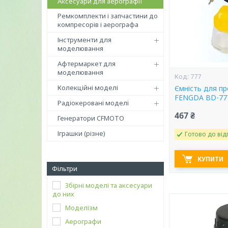
Аксесуари для аерографії
Ремкомплекти і запчастини до
компресорів і аерографа
Інструменти для
моделювання
Афтермаркет для
моделювання
777
Колекційні моделі
Ємність для п
FENGDA BD-77
Радіокеровані моделі
467 ₴
Генератори CFMOTO
Іграшки (різне)
Готово до від
КУПИТИ
Фільтри
Збірні моделі та аксесуари
до них
Моделізм
Аерографи