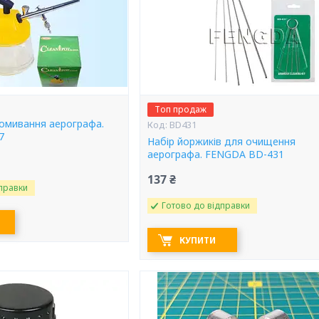
Топ продаж
ромивання аерографа.
BD431
7
Набір йоржиків для очищення
аерографа. FENGDA BD-431
137 ₴
правки
Готово до відправки
КУПИТИ