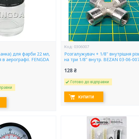
0306007
банка) для фарби 22 мл,
Розгалужувач + 1/8" внутрішня різ
я в аерографії. FENGDA
на три 1/8" внутр. BEZAN 03-06-00
128 ₴
Готово до відправки
правки
КУПИТИ