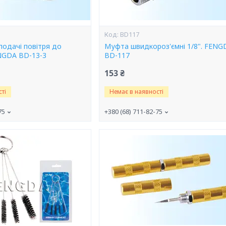
BD117
подачі повітря до
Муфта швидкороз'ємні 1/8". FENG
NGDA BD-13-3
BD-117
153 ₴
ті
Немає в наявності
75
+380 (68) 711-82-75