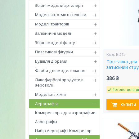
Збірні модели артилерії
Моделі авто-мото техніки
Моделі тракторів
Залізничні моделі
Збірні моделі флоту
Пластикові фігурки
BD15
Будівля діорами
Підставка для 
затискний стр
Фарби для моделювання
386 ₴
Лакофарбові продукти в
аерозолі
Готово до від
Модельна хімія
Аерографія
КУПИТИ
Компрессоры для аэрографии
Аэрографы
Набір Аерограф і Компресор