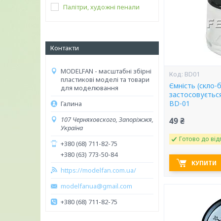
Палітри, художні пенали
Контакти
MODELFAN - масштабні збірні
BD01
пластикові моделі та товари
Ємність (скло-
для моделювання
застосовуєтьс
BD-01
Галина
107 Черняховского, Запоріжжя,
49 ₴
Україна
Готово до від
+380 (68) 711-82-75
+380 (63) 773-50-84
КУПИТИ
https://modelfan.com.ua/
modelfanua@gmail.com
+380 (68) 711-82-75