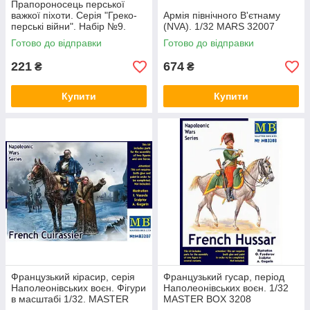
Прапороносець перської
важкої піхоти. Серія "Греко-
Армія північного В'єтнаму
перські війни". Набір №9.
(NVA). 1/32 MARS 32007
Фігури у масштабі 1/32.
Готово до відправки
Готово до відправки
MASTER BOX 32022
221
674
₴
₴
Купити
Купити
Французький кірасир, серія
Французький гусар, період
Наполеонівських воєн. Фігури
Наполеонівських воєн. 1/32
в масштабі 1/32. MASTER
MASTER BOX 3208