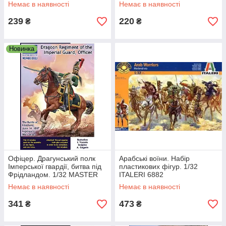
BOX 3207
Немає в наявності
Немає в наявності
239
220
₴
₴
Новинка
Офіцер. Драгунський полк
Арабські воїни. Набір
Імперської гвардії, битва під
пластикових фігур. 1/32
Фрідландом. 1/32 MASTER
ITALERI 6882
BOX 32023
Немає в наявності
Немає в наявності
341
473
₴
₴