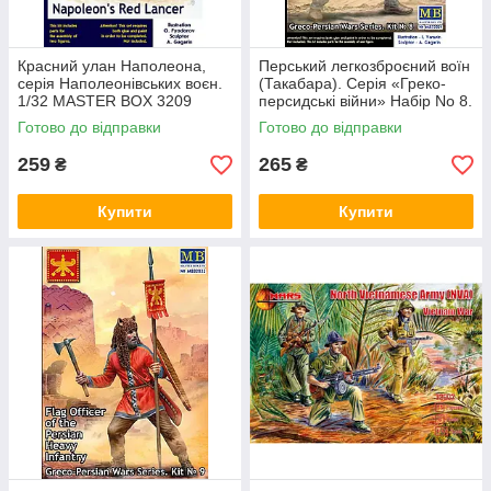
Красний улан Наполеона,
Перський легкозброєний воїн
серія Наполеонівських воєн.
(Такабара). Серія «Греко-
1/32 MASTER BOX 3209
персидські війни» Набір No 8.
1/32 MASTER BOX 32021
Готово до відправки
Готово до відправки
259
265
₴
₴
Купити
Купити