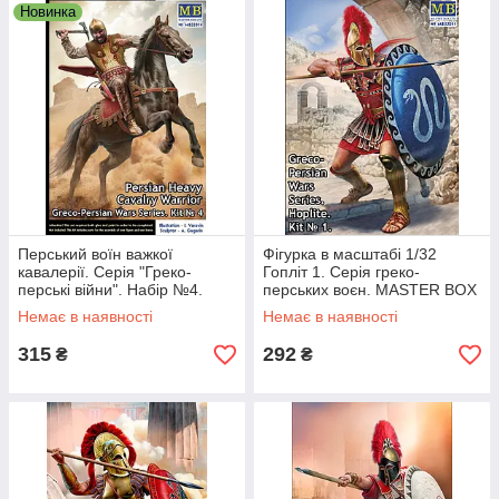
Новинка
Перський воїн важкої
Фігурка в масштабі 1/32
кавалерії. Серія "Греко-
Гопліт 1. Серія греко-
перські війни". Набір №4.
перських воєн. MASTER BOX
Фігури у масштабі 1/32.
32011
Немає в наявності
Немає в наявності
MASTER BOX 32014
315
292
₴
₴