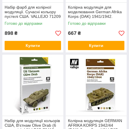
Набір фарб для колірної
Колірна модуляція для
модуляції. Сучасні кольору
моделювання German Afrika
пустелі США. VALLEJO 71209
Korps (DAK) 1941/1942.
VALLEJO 78409
Готово до відправки
Готово до відправки
898
667
₴
₴
Купити
Купити
Набір для модуляції кольорів
Колірна модуляція GERMAN
США, В'єтнам Olive Drab (6
AFRIKA KORPS 1942/44