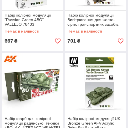
Набір колірної модуляції
Набір колірної модуляції
"Russian Green 4BO".
Вивітрювання для жовто-
VALLEJO 78403
сірих транспортних засобів.
VALLEJO 78405
Немає в наявності
Немає в наявності
667
701
₴
₴
Набір фарб для колірної
Набір колірної модуляції UK
модуляції радянської техніки
Bronze Green AFV Acrylic
4БО. AK-INTERACTIVE AK553
Paint Set 6 шт. x8 мл.