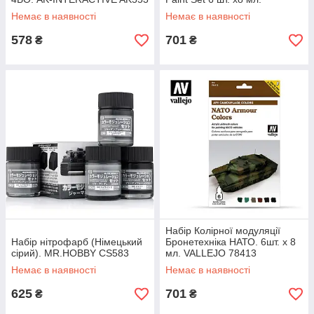
VALLEJO 78407
Немає в наявності
Немає в наявності
578
701
₴
₴
Набір Колірної модуляції
Набір нітрофарб (Німецький
Бронетехніка НАТО. 6шт. х 8
сірий). MR.HOBBY CS583
мл. VALLEJO 78413
Немає в наявності
Немає в наявності
625
701
₴
₴