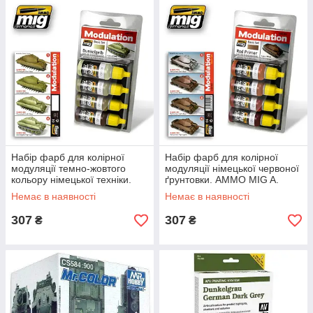
Набір фарб для колірної
Набір фарб для колірної
модуляції темно-жовтого
модуляції німецької червоної
кольору німецької техніки.
ґрунтовки. AMMO MIG A.
AMMO MIG A. MIG-7000
MIG-7002
Немає в наявності
Немає в наявності
307
307
₴
₴