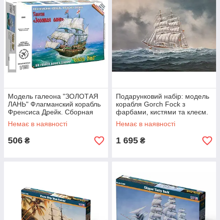
Модель галеона "ЗОЛОТАЯ
Подарунковий набір: модель
ЛАНЬ" Флагманский корабль
корабля Gorch Fock з
Френсиса Дрейк. Сборная
фарбами, кистями та клеєм.
пластиковая модель в
REVELL 65432
Немає в наявності
Немає в наявності
масштабе 1/350.
506
1 695
₴
₴