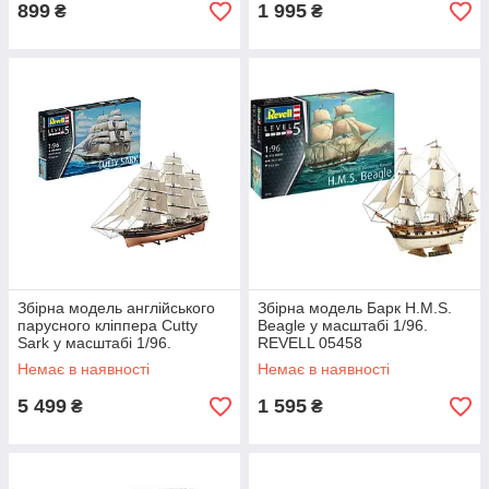
899
1 995
₴
₴
Збірна модель англійського
Збірна модель Барк H.M.S.
парусного кліппера Cutty
Beagle у масштабі 1/96.
Sark у масштабі 1/96.
REVELL 05458
REVELL 05422
Немає в наявності
Немає в наявності
5 499
1 595
₴
₴