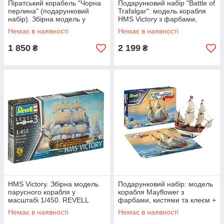
Піратський корабель "Чорна
Подарунковий набір "Battle of
перлина" (подарунковий
Trafalgar": модель корабля
набір). Збірна модель у
HMS Victory з фарбами,
масштабі 1/150. REVELL
пензлями та клеєм + постер.
Немає в наявності
Немає в наявності
65499
REVELL 05767
1 850
2 199
₴
₴
HMS Victory. Збірна модель
Подарунковий набір: модель
парусного корабля у
корабля Mayflower з
масштабі 1/450. REVELL
фарбами, кистями та клеєм +
05819
постер. REVELL 05684
Немає в наявності
Немає в наявності