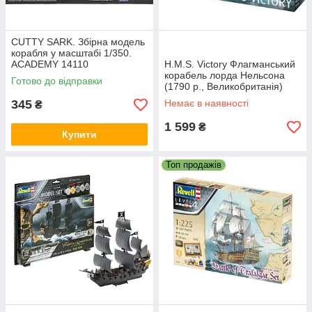
CUTTY SARK. Збірна модель
корабля у масштабі 1/350.
ACADEMY 14110
H.M.S. Victory Флагманський
корабель лорда Нельсона
Готово до відправки
(1790 р., Великобританія)
1/225. REVELL 05408
345
Немає в наявності
₴
1 599
₴
Купити
Топ продажів