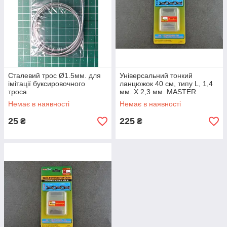
Сталевий трос Ø1.5мм. для
Універсальний тонкий
імітації буксировочного
ланцюжок 40 см, типу L, 1,4
троса.
мм. X 2,3 мм. MASTER
TOOLS 08008
Немає в наявності
Немає в наявності
25
225
₴
₴