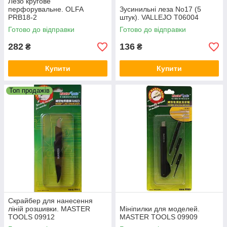
Лезо кругове
перфорувальне. OLFA
Зусинильні леза No17 (5
PRB18-2
штук). VALLEJO T06004
Готово до відправки
Готово до відправки
282
136
₴
₴
Купити
Купити
Топ продажів
Скрайбер для нанесення
ліній розшивки. MASTER
Мініпилки для моделей.
TOOLS 09912
MASTER TOOLS 09909