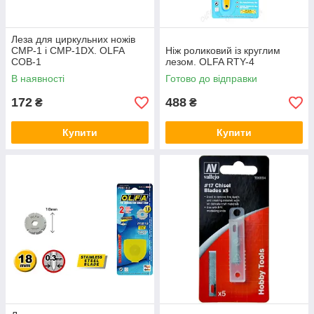
Леза для циркульних ножів
CMP-1 і CMP-1DX. OLFA
Ніж роликовий із круглим
COB-1
лезом. OLFA RTY-4
В наявності
Готово до відправки
172
488
₴
₴
Купити
Купити