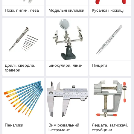
Ножі, пилки, леза
Модельні килимки
Кусачки і ножиці
Дрилі, свердла,
Бінокуляри, лінзи
Пінцети
гравери
Пензлики
Вимірювальний
Лещата, затискачі,
інструмент
струбцини