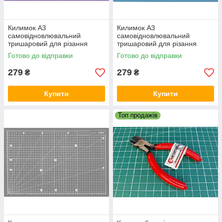
Килимок А3
Килимок А3
самовідновлювальний
самовідновлювальний
тришаровий для різання
тришаровий для різання
(бузковий). AXENT 7902-360А
(блакитний). AXENT 7902-
Готово до відправки
Готово до відправки
07А
279
279
₴
₴
Купити
Купити
Топ продажів