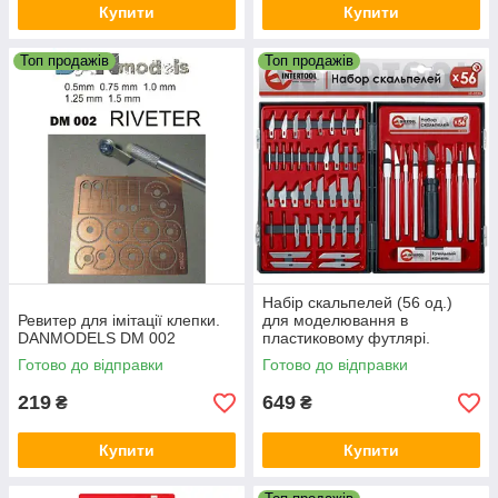
Купити
Купити
Топ продажів
Топ продажів
Набір скальпелей (56 од.)
Ревитер для імітації клепки.
для моделювання в
DANMODELS DM 002
пластиковому футлярі.
INTERTOOL HT-0530
Готово до відправки
Готово до відправки
219
649
₴
₴
Купити
Купити