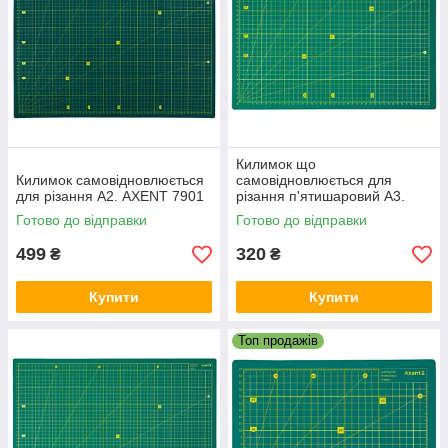
Килимок що
Килимок самовідновлюється
самовідновлюється для
для різання А2. AXENT 7901
різання п'ятишаровий A3.
AXENT 7906
Готово до відправки
Готово до відправки
499
320
₴
₴
Купити
Купити
Топ продажів