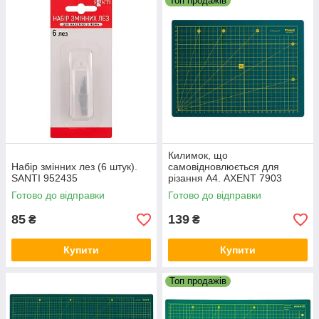
Топ продажів
Килимок, що
Набір змінних лез (6 штук).
самовідновлюється для
SANTI 952435
різання А4. AXENT 7903
Готово до відправки
Готово до відправки
85
139
₴
₴
Купити
Купити
Топ продажів