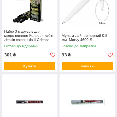
Набір 3 маркерів для
моделювання Кольори кабін
Мульти-лайнер чорний 0.8
літаків союзників ІІ Світова
мм. Marvy 4600-S
Війна. AK-INTERACTIVE
Готово до відправки
Готово до відправки
RCM109
301
93
₴
₴
Купити
Купити