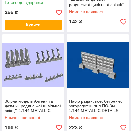
MDR14406
"Антени та датчики
Готово до відправки
радянської цивільної авіації".
Частина 2.1 / 144. METALLIC
265
Немає в наявності
₴
DETAILS MD14443
142
₴
Купити
Збірна модель Антени та
Набір радянських бетонних
датчики радянської цивільної
загороджень тип ПО-3м.
авіації. 1/144 METALLIC
1/144 METALLIC DETAILS
DETAILS MDR14416
MDR14404
Немає в наявності
Немає в наявності
166
223
₴
₴