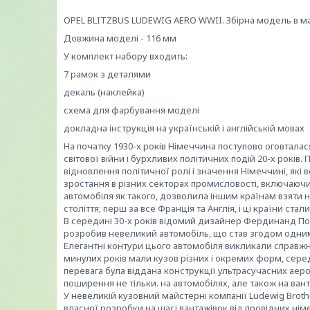
OPEL BLITZBUS LUDEWIG AERO WWII. Збірна модель в ма
Довжина моделі - 116 мм
У комплект набору входить:
7 рамок з деталями
декаль (наклейка)
схема для фарбування моделі
докладна інструкція на українській і англійській мовах
На початку 1930-х років Німеччина поступово оговтала
світової війни і бурхливих політичних подій 20-х років
відновлення політичної ролі і значення Німеччині, які
зростання в різних секторах промисловості, включаючи
автомобіля як такого, дозволила іншим країнам взяти н
століття; перш за все Франція та Англія, і ці країни ст
В середині 30-х років відомий дизайнер Фердинанд По
розробив невеликий автомобіль, що став згодом одним 
Елегантні контури цього автомобіля викликали справж
минулих років мали кузов різних і окремих форм, серед 
перевага була віддана конструкції ультрасучасних аер
поширення не тільки. на автомобілях, але також на вант
У невеликій кузовний майстерні компанії Ludewig Broth
власної розробки на шасі вантажівок від провідних нім