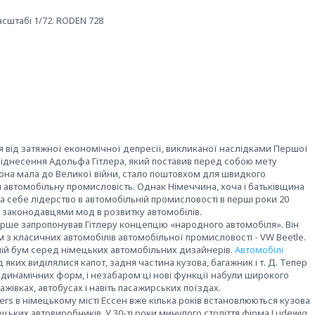
сштабі 1/72. RODEN 728
ся від затяжної економічної депресії, викликаної наслідками Першої
. Піднесення Адольфа Гітлера, який поставив перед собою мету
 вона мала до Великої війни, стало поштовхом для швидкого
 автомобільну промисловість. Однак Німеччина, хоча і батьківщина
а себе лідерство в автомобільній промисловості в перші роки 20
али законодавцями мод в розвитку автомобілів.
рше запропонував Гітлеру концепцію «народного автомобіля». Він
з класичних автомобілів автомобільної промисловості - VW Beetle.
ній бум серед німецьких автомобільних дизайнерів.
Автомобілі
яких виділялися капот, задня частина кузова, багажник і т. Д. Тепер
одинамічних форм, і незабаром ці нові функції набули широкого
ажівках, автобусах і навіть пасажирських поїздах.
ers в німецькому місті Ессен вже кілька років встановлюються кузова
ецьких автовиробників. У 30-ті роки минулого століття фірма Ludewig