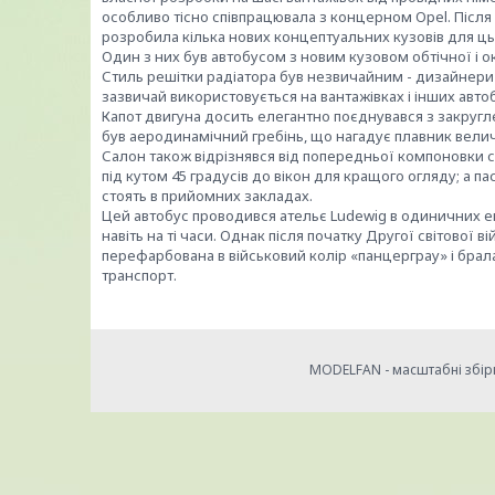
особливо тісно співпрацювала з концерном Opel. Після 
розробила кілька нових концептуальних кузовів для ць
Один з них був автобусом з новим кузовом обтічної і 
Стиль решітки радіатора був незвичайним - дизайнери 
зазвичай використовується на вантажівках і інших авто
Капот двигуна досить елегантно поєднувався з закруг
був аеродинамічний гребінь, що нагадує плавник вели
Салон також відрізнявся від попередньої компоновки с
під кутом 45 градусів до вікон для кращого огляду; а п
стоять в прийомних закладах.
Цей автобус проводився ательє Ludewig в одиничних 
навіть на ті часи. Однак після початку Другої світової
перефарбована в військовий колір «панцерграу» і брала 
транспорт.