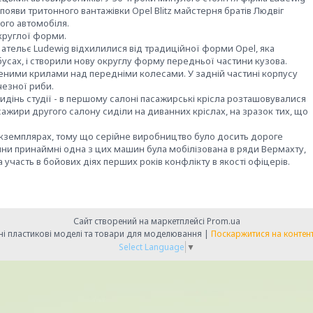
появи тритонного вантажівки Opel Blitz майстерня братів Людвіг
ого автомобіля.
округлої форми.
ательє Ludewig відхилилися від традиційної форми Opel, яка
бусах, і створили нову округлу форму передньої частини кузова.
леними крилами над передніми колесами. У задній частині корпусу
чезної риби.
идінь студії - в першому салоні пасажирські крісла розташовувалися
асажири другого салону сиділи на диванних кріслах, на зразок тих, що
екземплярах, тому що серійне виробництво було досить дороге
 війни принаймні одна з цих машин була мобілізована в ряди Вермахту,
участь в бойових діях перших років конфлікту в якості офіцерів.
Сайт створений на маркетплейсі
Prom.ua
MODELFAN - масштабні збірні пластикові моделі та товари для моделювання |
Поскаржитися на контен
Select Language
▼