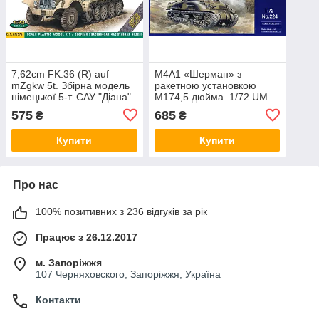
7,62cm FK.36 (R) auf
М4А1 «Шерман» з
mZgkw 5t. Збірна модель
ракетною установкою
німецької 5-т. САУ "Діана"
М174,5 дюйма. 1/72 UM
в масштабі 1/72. ACE
224
575
685
₴
₴
72574
Купити
Купити
Про нас
100% позитивних з 236 відгуків за рік
Працює з 26.12.2017
м. Запоріжжя
107 Черняховского, Запоріжжя, Україна
Контакти