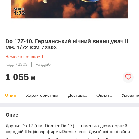
Do 17Z-10, Германський нічний винищувач ІІ
МВ. 1/72 ICM 72303
Немає в наявності
Код: 72303
Роздріб
1 055
₴
Опис
Характеристики
Доставка
Оплата
Умови п
Опис
Дорньє Do 17 (нім. Dornier Do 17) — німецька двомоторний
середній Шафіовар фирмыDornier часів Другої світової війни.