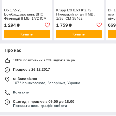
Do 17Z-2,
Krupp L3H163 Kfz.72,
BF 1
Бомбардувальник ВПС
Німецький тягач ІІ МВ .
плат
Фінляндії ІІ МВ. 1/72 ICM
1/35 ICM 35462
німе
72308
МВ. 
1 294
1 759
669
₴
₴
Купити
Купити
Про нас
100% позитивних з 236 відгуків за рік
Працює з 26.12.2017
м. Запоріжжя
107 Черняховского, Запоріжжя, Україна
Контакти
Сьогодні працює з 09:00 до 18:00
Показати весь графік роботи