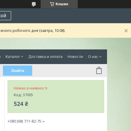
Кошик
кой
чого робочого дня (завтра, 10.08).
я
Каталог
Доставка и оплата
Новости
О нас
Знайти
Немає в наявності
Код:
37005
524 ₴
+380 (68) 711-82-75