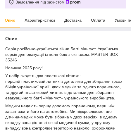
Замовлення під захистом
Опис
Характеристики
Доставка
Оплата
Умови п
Опис
Серія російсько-української війни Баггі Мангуст. Українська
версія для евакуації із поля бою з екіпажем. MASTER BOX
35246
Новинка 2025 року!
У набір входять два пластикові літники:
перший пластиковий литник із деталями для збирання трьох
бійців української армії: двох медиків та одного пораненого,
та другий пластиковий литник із деталями для збирання
евакуаційного баггі «Мангуст» українського виробництва.
Медики надають першу допомогу пораненому, перш ніж
завантажити його на автомобіль. Ми підкреслюємо, що
дівчина-медик може бути зібрана у двох версіях: в одному
випадку вона дістає зі своєї медичної сумки, у другому
випадку вона контролює територію навколо, охороняючи