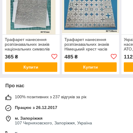
Трафарет нанесення
Трафарет нанесення
Укра
розпізнавальних знаків
розпізнавальних знаків
насе
національних символів
Німецький хрест часів
АТО,
США 1919-1943 років.
Другої світової війни. 1/35
пост
365
485
112
₴
₴
1/48 DANMODELS DM
DANMODELS DM 35523
DAN
48540
Купити
Купити
Про нас
100% позитивних з 237 відгуків за рік
Працює з 26.12.2017
м. Запоріжжя
107 Черняховского, Запоріжжя, Україна