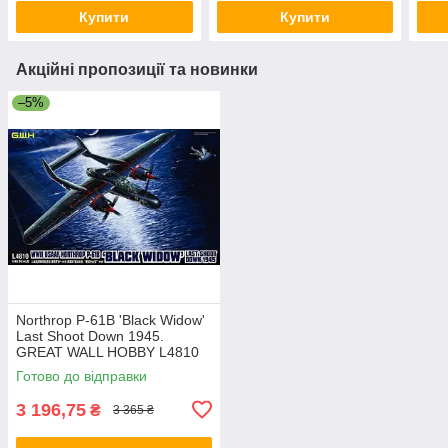
Купити
Купити
Акційні пропозиції та новинки
–5%
Northrop P-61B 'Black Widow'
Last Shoot Down 1945.
GREAT WALL HOBBY L4810
Готово до відправки
3 196,75
₴
3 365 ₴