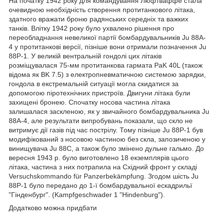
На початку 1942 року для командування Люфтваффе стала
очевидною необхідність створення протитанкового літака,
здатного вражати броню радянських середніх та важких
танків. Влітку 1942 року було ухвалено рішення про
переобладнання невеликої партії бомбардувальників Ju 88A-
4 у протитанкові версії, пізніше вони отримали позначення Ju
88P-1. У великій вентральній гондолі цих літаків
розміщувалася 75-мм протитанкова гармата PaK 40L (також
відома як BK 7.5) з електропневматичною системою зарядки,
гондола в екстремальній ситуації могла скидатися за
допомогою піротехнічних пристроїв. Двигуни літака були
захищені бронею. Спочатку носова частина літака
залишалася заскленою, як у звичайного бомбардувальника Ju
88A-4, але результати випробувань показали, що скло не
витримує дії газів під час пострілу. Тому пізніше Ju 88P-1 був
модифікований з носовою частиною без скла, запозиченою у
винищувача Ju 88C, а також було змінено дульне гальмо. До
вересня 1943 р. було виготовлено 18 екземплярів цього
літака, частина з них потрапила на Східний фронт у складі
Versuchskommando für Panzerbekämpfung. Згодом шість Ju
88P-1 було передано до 1-ї бомбардувальної ескадрильї
"Гінденбург". (Kampfgeschwader 1 "Hindenburg").
Додатково можна придбати