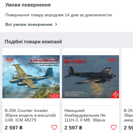
Умови повернення
Повернення товару впродовж 14 днів за домовленістю
Всі умови повернення
Подібні товари компанії
B-26K Counter Invader.
Німецький
B-26
Збірна модель в масштабі
бомбардувальник He
Збір
1/48. ICM 48279
111H-3, ІІ МВ. Збірна
амер
модель в масштабі 1/48.
бомб
2 597
2 597
2 5
₴
₴
ICM 48261
ICM