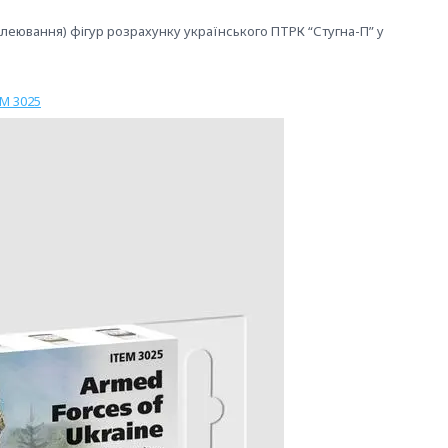
леювання) фігур розрахунку українського ПТРК “Стугна-П” у
M 3025