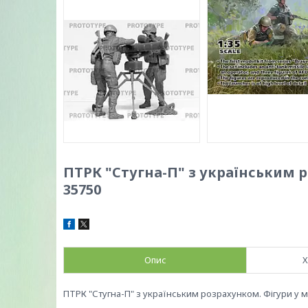
ПТРК "Стугна-П" з українським р
35750
Опис
Х
ПТРК "Стугна-П" з українським розрахунком. Фігури у м