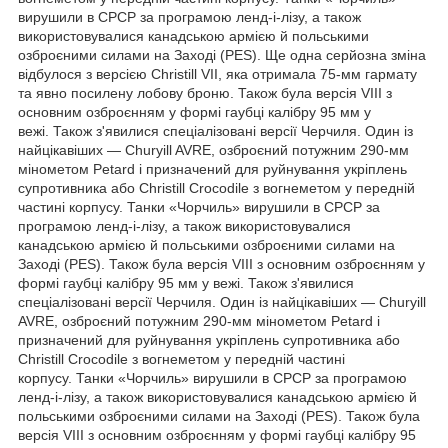
вирушили в СРСР за програмою ленд-і-лізу, а також
використовувалися канадською армією й польськими
озброєними силами на Заході (PES). Ще одна серйозна зміна
відбулося з версією Christill VII, яка отримала 75-мм гармату
та явно посилену лобову броню. Також була версія VIII з
основним озброєнням у формі гаубці калібру 95 мм у
вежі. Також з'явилися спеціалізовані версії Черчиля. Один із
найцікавіших — Churyill AVRE, озброєний потужним 290-мм
мінометом Petard і призначений для руйнування укріплень
супротивника або Christill Crocodile з вогнеметом у передній
частині корпусу. Танки «Чорчиль» вирушили в СРСР за
програмою ленд-і-лізу, а також використовувалися
канадською армією й польськими озброєними силами на
Заході (PES). Також була версія VIII з основним озброєнням у
формі гаубці калібру 95 мм у вежі. Також з'явилися
спеціалізовані версії Черчиля. Один із найцікавіших — Churyill
AVRE, озброєний потужним 290-мм мінометом Petard і
призначений для руйнування укріплень супротивника або
Christill Crocodile з вогнеметом у передній частині
корпусу. Танки «Чорчиль» вирушили в СРСР за програмою
ленд-і-лізу, а також використовувалися канадською армією й
польськими озброєними силами на Заході (PES). Також була
версія VIII з основним озброєнням у формі гаубці калібру 95