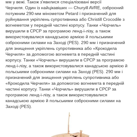
мм у вежі. Також з'явилися спеціалізовані версії
Черчиля. Один із найцікавіших — Churyill AVRE, озброєний
потужним 290-мм мінометом Petard і призначений для
руйнування укріплень супротивника або Christill Crocodile з
вогнеметом у передній частині корпусу. Танки «Чорчиль»
вирушили в СРСР за програмою ленд-і-лізу, а також
використовувалися канадською армією й польськими
озброєними силами на Заході (PES). 290 мм і призначений
для знищення укріплень супротивника або «Крокодила
Черчиля» за допомогою вогнемета в передній частині
корпусу. Танки «Чорчиль» вирушили в СРСР за програмою
ленд-і-лізу, а також використовувалися канадською армією й
польськими озброєними силами на Заході (PES). 290 мм і
призначений для знищення укріплень супротивника або
«Крокодила Черчиля» за допомогою вогнемета в передній
частині корпусу. Танки «Чорчиль» вирушили в СРСР за
програмою ленд-і-лізу, а також використовувалися
канадською армією й польськими озброєними силами на
Заході (PES).