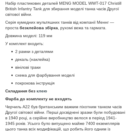
Набір пластикових деталей MENG MODEL WWT-017 Christill
British Infantry Tank для збирання моделі
танка часів Другої
світової війни.
Серія кумедних мультяшних танків від компанії Меннг —
проста
безклейова збірка
, рухомі вежа та гармата.
Довжина моделі: 119 мм
У комплект входить:
2 рамки з деталями
декаль (наклейка)
вінілові траки
схема для фарбування моделі
покрокова інструкція
Складання без
клею
Фарба до комплекту не входять
Черчиль А22 був британським важким піхотним танком часів
Другої світової війни. Перші досвідчені зразки були побудовані
в 1940 році, а серійне виробництво велося в період 1941-
1945 років. Усього було випущено майже 7400 екземплярів
цього танка всіх модифікацій, що робить його одним із