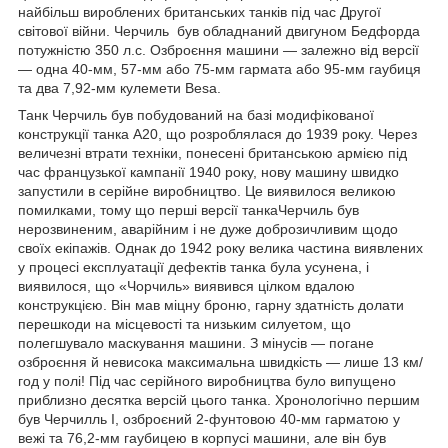
найбільш вироблених британських танків під час Другої
світової війни. Черчиль був обладнаний двигуном Бедфорда
потужністю 350 л.с. Озброєння машини — залежно від версії
— одна 40-мм, 57-мм або 75-мм гармата або 95-мм гаубиця
та два 7,92-мм кулемети Besa.
Танк Черчиль був побудований на базі модифікованої
конструкції танка А20, що розроблялася до 1939 року. Через
величезні втрати техніки, понесені британською армією під
час французької кампанії 1940 року, нову машину швидко
запустили в серійне виробництво. Це виявилося великою
помилками, тому що перші версії танкаЧерчиль був
нерозвиненим, аварійним і не дуже доброзичливим щодо
своїх екіпажів. Однак до 1942 року велика частина виявлених
у процесі експлуатації дефектів танка була усунена, і
виявилося, що «Чорчиль» виявився цілком вдалою
конструкцією. Він мав міцну броню, гарну здатність долати
перешкоди на місцевості та низьким силуетом, що
полегшувало маскування машини. З мінусів — погане
озброєння й невисока максимальна швидкість — лише 13 км/
год у полі! Під час серійного виробництва було випущено
приблизно десятка версій цього танка. Хронологічно першим
був Черчилль I, озброєний 2-фунтовою 40-мм гарматою у
вежі та 76,2-мм гаубицею в корпусі машини, але він був