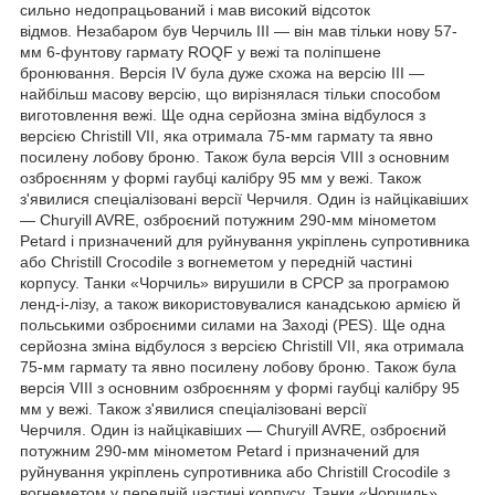
сильно недопрацьований і мав високий відсоток
відмов. Незабаром був Черчиль III — він мав тільки нову 57-
мм 6-фунтову гармату ROQF у вежі та поліпшене
бронювання. Версія IV була дуже схожа на версію III —
найбільш масову версію, що вирізнялася тільки способом
виготовлення вежі. Ще одна серйозна зміна відбулося з
версією Christill VII, яка отримала 75-мм гармату та явно
посилену лобову броню. Також була версія VIII з основним
озброєнням у формі гаубці калібру 95 мм у вежі. Також
з'явилися спеціалізовані версії Черчиля. Один із найцікавіших
— Churyill AVRE, озброєний потужним 290-мм мінометом
Petard і призначений для руйнування укріплень супротивника
або Christill Crocodile з вогнеметом у передній частині
корпусу. Танки «Чорчиль» вирушили в СРСР за програмою
ленд-і-лізу, а також використовувалися канадською армією й
польськими озброєними силами на Заході (PES). Ще одна
серйозна зміна відбулося з версією Christill VII, яка отримала
75-мм гармату та явно посилену лобову броню. Також була
версія VIII з основним озброєнням у формі гаубці калібру 95
мм у вежі. Також з'явилися спеціалізовані версії
Черчиля. Один із найцікавіших — Churyill AVRE, озброєний
потужним 290-мм мінометом Petard і призначений для
руйнування укріплень супротивника або Christill Crocodile з
вогнеметом у передній частині корпусу. Танки «Чорчиль»