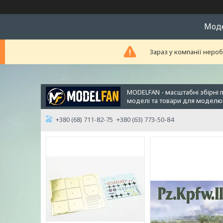
Модел
Зараз у компанії неро
MODELFAN - масштабні збірні 
моделі та товари для модел
+380 (68) 711-82-75
+380 (63) 773-50-84