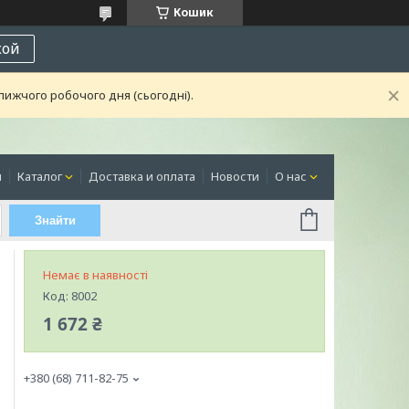
Кошик
кой
лижчого робочого дня (сьогодні).
я
Каталог
Доставка и оплата
Новости
О нас
Знайти
Немає в наявності
Код:
8002
1 672 ₴
+380 (68) 711-82-75