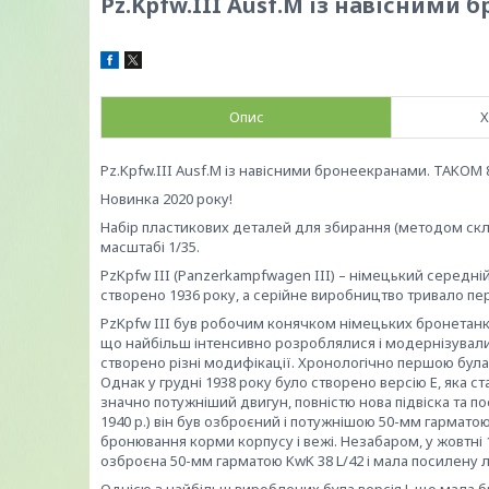
Pz.Kpfw.III Ausf.M із навісними
Опис
Х
Pz.Kpfw.III Ausf.M із навісними бронеекранами. TAKOM 
Новинка 2020 року!
Набір пластикових деталей для збирання (методом скле
масштабі 1/35.
PzKpfw III (Panzerkampfwagen III) – німецький середній
створено 1936 року, а серійне виробництво тривало пер
PzKpfw III був робочим конячком німецьких бронетанков
що найбільш інтенсивно розроблялися і модернізувалис
створено різні модифікації. Хронологічно першою була 
Однак у грудні 1938 року було створено версію E, яка 
значно потужніший двигун, повністю нова підвіска та по
1940 р.) він був озброєний і потужнішою 50-мм гарматою
бронювання корми корпусу і вежі. Незабаром, у жовтні 1
озброєна 50-мм гарматою KwK 38 L/42 і мала посилену 