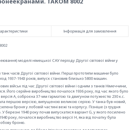
 бронеекранами. TAKOM 8002
арактеристики
Інформація для замовлення
8002
ювання) моделі німецької САУ періоду Другої світової війни у
 танк часів Другої світової війни. Перші прототипи машини було
іод 1937-1943 років, випуск становив близько 5800 машин.
их військ під час Другої світової війни і одним з танків Німеччини,
я. Його серійне виробництво почалося 1936 року, під час якого було
версія A, озброєна 37-мм гарматою та двигуном потужністю 230 к.с.
стала першою версією, випущеною великою серією. У танка був новий,
силена броня у лобовій частині вежі та корпусу. Пізніше (з грудня
. У березні 1940 року почав випускатися варіант G, у якого посилено
940 року, почалося виробництво версії H, яка від початку була
лобову броню.