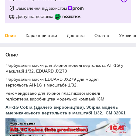
Замовлення під захистом
Доступна доставка
Опис
Характеристики
Доставка
Оплата
Умови п
Опис
Фарбувальні маски для збірної моделі вертольота AH-1G у
масштабі 1/32. EDUARD JX279
Фарбувальні маски EDUARD JX279 для моделі
вертольота AH-1G в масштабе 1/32.
Рекомендовано для збірної пластикової моделі
гелікоптера виробництва модельної компанії ІСМ.
AH-1G Cobra (здалего виробництва). Збірна модель
американського вертольота в масштабі 1/32. ICM 32061