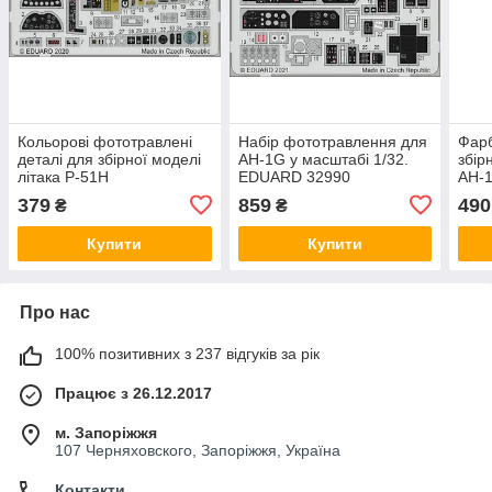
Кольорові фототравлені
Набір фототравлення для
Фарб
деталі для збірної моделі
AH-1G у масштабі 1/32.
збір
літака P-51H
EDUARD 32990
AH-1
(MODELSVIT) у масштабі
1/32
379
859
490
₴
₴
1/48. EDUARD FE1080
Купити
Купити
Про нас
100% позитивних з 237 відгуків за рік
Працює з 26.12.2017
м. Запоріжжя
107 Черняховского, Запоріжжя, Україна
Контакти