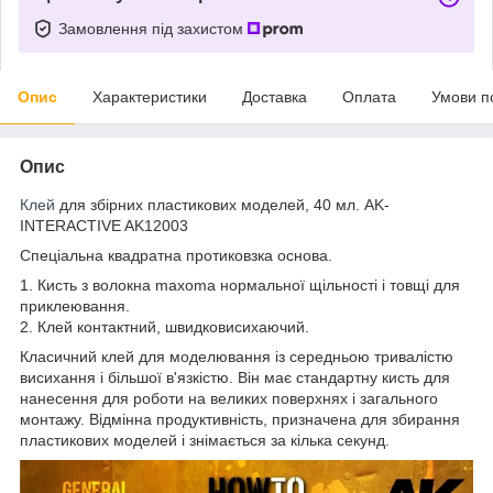
Замовлення під захистом
Опис
Характеристики
Доставка
Оплата
Умови п
Опис
Клей
для збірних пластикових моделей, 40 мл. AK-
INTERACTIVE AK12003
Спеціальна квадратна протиковзка основа.
1. Кисть з волокна maxoma нормальної щільності і товщі для
приклеювання.
2. Клей контактний, швидковисихаючий.
Класичний клей для моделювання із середньою тривалістю
висихання і більшої в'язкістю. Він має стандартну кисть для
нанесення для роботи на великих поверхнях і загального
монтажу. Відмінна продуктивність, призначена для збирання
пластикових моделей і знімається за кілька секунд.