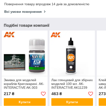
Повернення товару впродовж 14 днів за домовленістю
Всі умови повернення
Подібні товари компанії
Змивка для моделей
Лак глянцевий для збірних
Клей
кораблів Кригсмарині. AK-
моделей 100 мл. AK-
швид
INTERACTIVE AK-303
INTERACTIVE AK11239
AK-
217
463
273
₴
₴
Купити
Купити