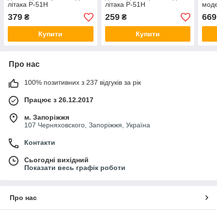
літака P-51H
літака P-51H
моде
(MODELSVIT) у масштабі
(MODELSVIT) у масштабі
ICM
379
259
669
₴
₴
1/48. EDUARD FE1080
1/48. EDUARD FE1081
Купити
Купити
Про нас
100% позитивних з 237 відгуків за рік
Працює з 26.12.2017
м. Запоріжжя
107 Черняховского, Запоріжжя, Україна
Контакти
Сьогодні вихідний
Показати весь графік роботи
Про нас