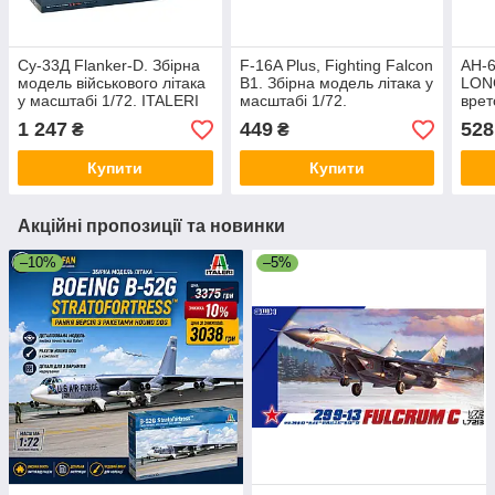
Су-33Д Flanker-D. Збірна
F-16A Plus, Fighting Falcon
AH-
модель військового літака
B1. Збірна модель літака у
LON
у масштабі 1/72. ITALERI
масштабі 1/72.
врет
197
HASEGAWA 00231
ITAL
1 247
449
528
₴
₴
Купити
Купити
Акційні пропозиції та новинки
–10%
–5%