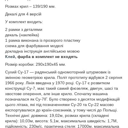
Розмах крил – 139/190 мм.
Декалі для 4 версій
У комплект входить:
2 рамки з деталями
декаль (наклейка)
1 рамка виконана із прозорого пластику
схема для фарбування моделі
докладна інструкція англійською мовою
Клей
, фарба в комплект не входять
Розмір коробки: 290x190x45 мм.
Сухий Су-17 — радянський одномоторний штурмовик із
змінною геометрією крила. Політ прототипу відбувся 2 серпня
1966 року. Лінія введена у 1970 році. Су-17 є розвитком
конструкції Су-7, має такий самий фюзеляж, двигун, шасі та
хвостове оперення, але інше крило. Спочатку машина
позначалася як Су-7ІГ. Було створено з десяток модифікацій
цього літака, які під позначеннями Су-20 та Су-22 масово
експортувалися до країн-союзників, у тому числі до Польщі.
Технічні дані: довжина: 19,02м, розмах крила (складені
крила): 10,03м, висота: 5,1м, максимальна швидкість: 1,7М,
підйомність: 230м/с, практична стеля: 17000м, максимальна