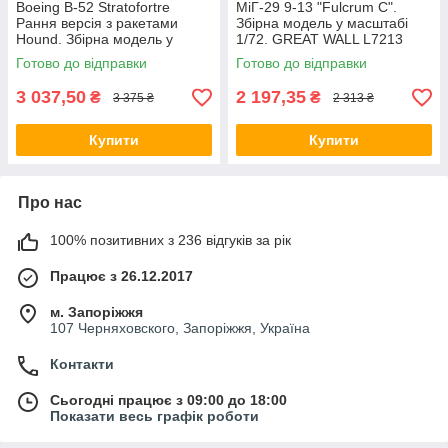
Boeing B-52 Stratofortre
МіГ-29 9-13 "Fulcrum C".
Рання версія з ракетами
Збірна модель у масштабі
Hound. Збірна модель у
1/72. GREAT WALL L7213
масштабі 1/72. ITALERI 1451
Готово до відправки
Готово до відправки
3 037,50
2 197,35
₴
₴
3 375 ₴
2 313 ₴
Купити
Купити
Про нас
100% позитивних з 236 відгуків за рік
Працює з 26.12.2017
м. Запоріжжя
107 Черняховского, Запоріжжя, Україна
Контакти
Сьогодні працює з 09:00 до 18:00
Показати весь графік роботи