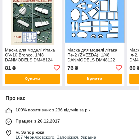
Маска для моделі літака
Маска для моделі літака
Маск
OV-10 Bronco. 1/48
Пе-2 (ZVEZDA). 1/48
Іл-2
DANMODELS DM48124
DANMODELS DM48122
DM4
81
76
60
₴
₴
Купити
Купити
Про нас
100% позитивних з 236 відгуків за рік
Працює з 26.12.2017
м. Запоріжжя
107 Черняховского, Запоріжжя, Україна