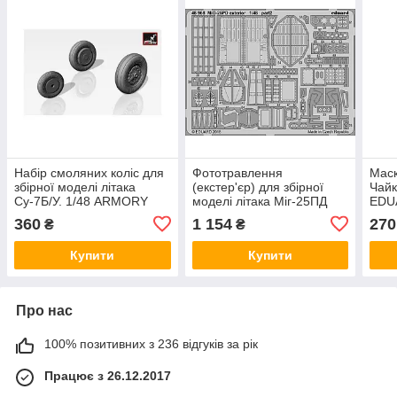
Набір смоляних коліс для
Фототравлення
Маск
збірної моделі літака
(екстер'єр) для збірної
Чайк
Су-7Б/У. 1/48 ARMORY
моделі літака Міг-25ПД
EDU
AW48005
(ICM). 1/48 EDUARD
360
1 154
270
₴
₴
48968
Купити
Купити
Про нас
100% позитивних з 236 відгуків за рік
Працює з 26.12.2017