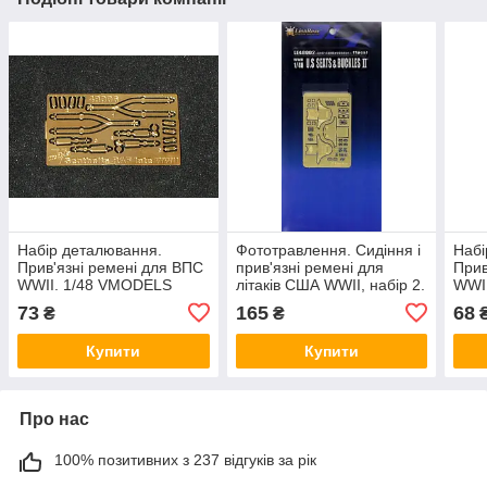
Набір деталювання.
Фототравлення. Сидіння і
Набі
Прив'язні ремені для ВПС
прив'язні ремені для
Прив
WWII. 1/48 VMODELS
літаків США WWII, набір 2.
WWI
48006
1/48 LION ROAR LE48002
480
73
165
68
₴
₴
Купити
Купити
Про нас
100% позитивних з 237 відгуків за рік