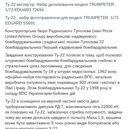
Ту-22 екстер'єр. Набір деталювання моделі TRUMPETER .
1/72 EDUARD 72694
Ту-22 , набір фототравлення для моделі TRUMPETER. 1/72
EDUARD SS691
Конструкторське бюро Радянського Туполєва (нині Росія
United Airlines Group) виробництво надзвукового
бомбардувальника і радянської техніки Туполєва 22
бомбардувальника Перший надзвуковий бомбардувальник.
Завдання конструювання Ту-22 полягає в тому, щоб полкової
штурмової бомбардуванням бомбардувальників глибоко в
стратегічних цілях противника, для створення
бомбардувальників Ту-16 у штурмі недостатньо. 1962 року
офіційно набув послідовність радянських ВПС, загальна
виробнича потужність яких перевищує 300 літаки і експорт в
Лівії і Іраку. Літак бомбардувальники Ту-22 у 1998 році зі
складу ВПС України крім бойових дій.
Ту-22 в оснащенні на верхній частині хвоста двох
турбореактивних двигунів РД-7, максимальна тяга 22000 кН,
як показано на Ту-22, забезпечує стрибок потужності, завдяки
чому він може досягати швидкості польоту Маха 1,5, машина
може бути завантажено 9 тонн різних видів боєприпасів або
золота крилата ракета Х-22.