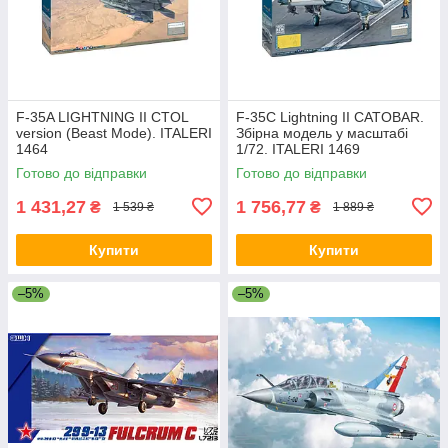
F-35A LIGHTNING II CTOL
F-35C Lightning II CATOBAR.
version (Beast Mode). ITALERI
Збірна модель у масштабі
1464
1/72. ITALERI 1469
Готово до відправки
Готово до відправки
1 431,27
1 756,77
₴
₴
1 539 ₴
1 889 ₴
Купити
Купити
–5%
–5%