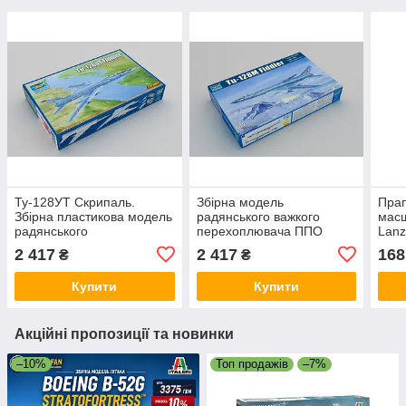
Ту-128УТ Скрипаль.
Збірна модель
Прап
Збірна пластикова модель
радянського важкого
масш
радянського
перехоплювача ППО
Lanz
перехоплювача. 1/72
Ту-128 "Fiddler" 1/72
Kais
2 417
2 417
168
₴
₴
TRUMPETER 01688
TRUMPETER 01687
ROF
Купити
Купити
Акційні пропозиції та новинки
–10%
Топ продажів
–7%