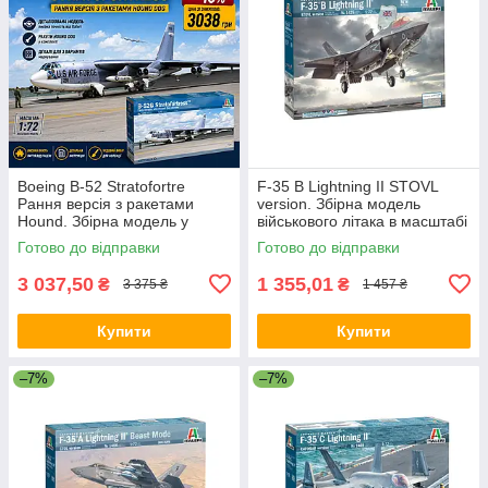
Boeing B-52 Stratofortre
F-35 B Lightning II STOVL
Рання версія з ракетами
version. Збірна модель
Hound. Збірна модель у
військового літака в масштабі
масштабі 1/72. ITALERI 1451
1/72. ITALERI 1425
Готово до відправки
Готово до відправки
3 037,50
1 355,01
₴
₴
3 375 ₴
1 457 ₴
Купити
Купити
–7%
–7%