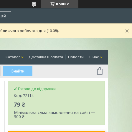
Кошик
кой
ближчого робочого дня (10.08).
я
Каталог
Доставка и оплата
Новости
О нас
Знайти
Готово до відправки
Код:
72114
79 ₴
Мінімальна сума замовлення на сайті —
300 ₴