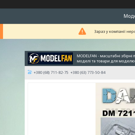
Модел
Зараз у компанії нер
MODELFAN - масштабні збірні 
моделі та товари для модел
+380 (68) 711-82-75
+380 (63) 773-50-84