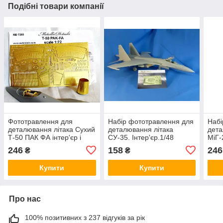
Подібні товари компанії
Фототравлення для
Набір фототравлення для
Набі
деталювання літака Сухий
деталювання літака
дета
Т-50 ПАК ФА інтер'єр і
СУ-35. Інтер'єр.1/48
МіГ-
екстер'єр. 1/72 METALLIC
METALLIC DETAILS
1/48
246
158
246
₴
₴
DETAILS MD7203
MD4828
MD4
Купити
Купити
Про нас
100% позитивних з 237 відгуків за рік